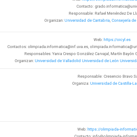
Contacto: grado.informatica@uni
Responsable: Rafael Menéndez De L
Organizan:
Universidad de Cantabria
,
Consejería de
Web:
https://oicyl.es
Contactos: olimpiada.informatica@inf.uva.es, olimpiada.informatica@un
Responsables: Yania Crespo González Carvajal, Martín Bayón G
Organizan:
Universidad de Valladolid
Universidad de León
Universi
Responsable: Cresencio Bravo S
Organiza:
Universidad de Castilla-
Web:
https://olimpiada-informati
Contacto: info@olimpiada-informat