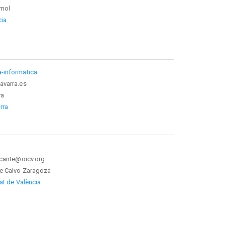
rmol
cia
-informatica
avarra.es
ya
rra
icante@oicv.org
e Calvo Zaragoza
tat de València