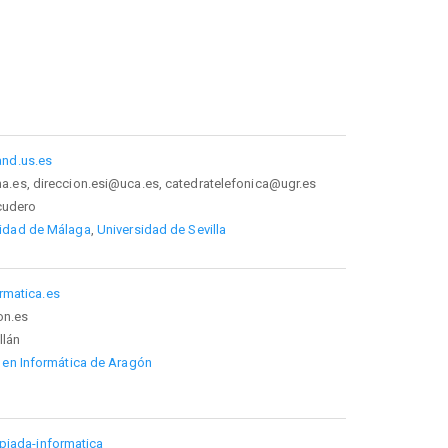
and.us.es
a.es, direccion.esi@uca.es, catedratelefonica@ugr.es
cudero
sidad de Málaga
,
Universidad de Sevilla
rmatica.es
on.es
llán
 en Informática de Aragón
mpiada-informatica