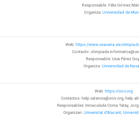
Responsable: Félix Gómez Má
Organiza:
Universidad de Mur
Web:
https://www.unavarra.es/olimpiada
Contacto: olimpiada.informatica@un
Responsable: Unai Pérez Go
Organiza:
Universidad de Nava
Web:
https://oicv.org
Contactos: help.valencia@oicv.org, help.al
Responsables: Inmaculada Coma Tatay, Jorg
Organizan:
Universitat d'Alacant
,
Universi