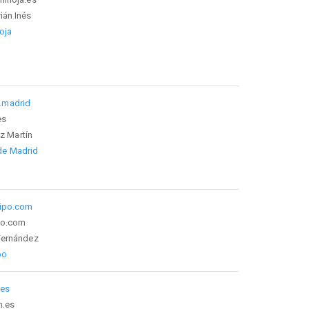
ián Inés
oja
a.madrid
es
z Martín
de Madrid
eipo.com
po.com
Fernández
po
.es
m.es