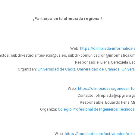
¡Participa en tu olimpiada regional!
Web:
https://olimpiada-informatica-
ctos: subdir-estudiantes-etsii@us.es, subdir-comunicacion@informatica.um
Responsable: Elena Cerezuela Es
Organizan:
Universidad de Cádiz
,
Universidad de Granada
,
Univer
Web:
https://olimpiadaaragonesainfo
Contacto: olimpiada@cpgiiarag
Responsable: Eduardo Peris Mi
Organiza:
Colegio Profesional de Ingenieros Técnicos
Web:
https://impulsotic.org/actividades/oli