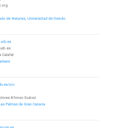
c.org
o
pado de Asturias
,
Universidad
de Oviedo
.uib.es
uib.es
 Calafat
Balears
du.es/oic
Dolores Afonso Suárez
Las Palmas de Gran Canaria
unican.es