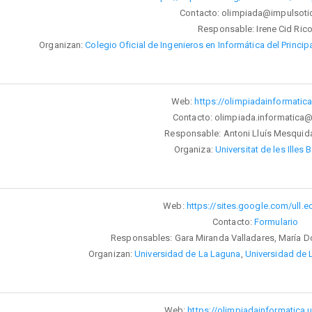
Contacto: olimpiada@impulsoti
Responsable: Irene Cid Ric
Organizan:
Colegio Oficial de Ingenieros en Informática del Princi
Web:
https://olimpiadainformatica
Contacto: olimpiada.informatica@
Responsable: Antoni Lluís Mesquida
Organiza:
Universitat de les Illes 
Web:
https://sites.google.com/ull.e
Contacto:
Formulario
Responsables: Gara Miranda Valladares, María 
Organizan:
Universidad de La Laguna
,
Universidad de 
Web:
https://olimpiadainformatica.