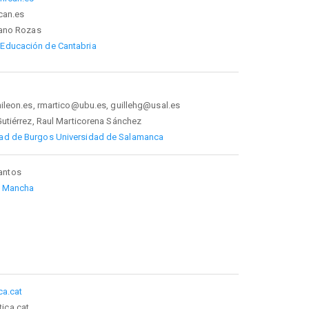
can.es
lano Rozas
 Educación de Cantabria
ileon.es, rmartico@ubu.es, guillehg@usal.es
utiérrez, Raul Marticorena Sánchez
dad de Burgos
Universidad de Salamanca
antos
La Mancha
ca.cat
ica.cat