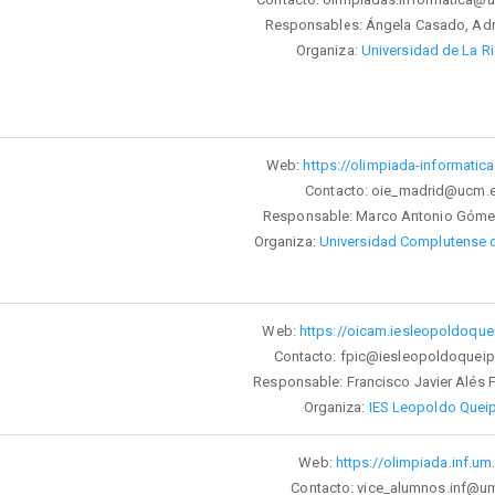
Responsables: Ángela Casado, Adr
Organiza:
Universidad de La Ri
Web:
https://olimpiada-informatic
Contacto: oie_madrid@ucm.
Responsable: Marco Antonio Góme
Organiza:
Universidad Complutense 
Web:
https://oicam.iesleopoldoqu
Contacto: fpic@iesleopoldoquei
Responsable: Francisco Javier Alés 
Organiza:
IES Leopoldo Quei
Web:
https://olimpiada.inf.um
Contacto: vice_alumnos.inf@u