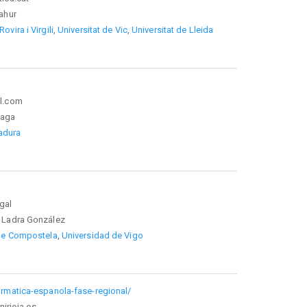
ahur
Rovira i Virgili
,
Universitat de Vic
,
Universitat de Lleida
il.com
laga
adura
gal
 Ladra González
 de Compostela
,
Universidad de Vigo
ormatica-espanola-fase-regional/
irioja.es