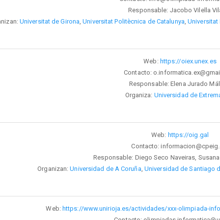
Responsable: Jacobo Vilella Vil
anizan:
Universitat de Girona
,
Universitat Politècnica de Catalunya
,
Universitat 
Web:
https://oiex.unex.es
Contacto: o.informatica.ex@gma
Responsable: Elena Jurado Má
Organiza:
Universidad d
e Extrem
Web:
https://oig.gal
Contacto: informacion@cpeig.
Responsable: Diego Seco Naveiras, Susana
Organizan:
Universidad de A Coruña
,
Universidad de Santiago
Web:
https://www.unirioja.es/actividades/xxx-olimpiada-inf
Contacto: olimpiadas.informatica@un