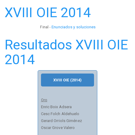
XVIII OIE 2014
Final -
Enunciados y soluciones
Resultados XVIII OIE
2014
XVIII OIE (2014)
Oro
Enric Boix Adsera
Cesc Folch Aldehuelo
Gerard Orriols Giménez
Oscar Grove Valero