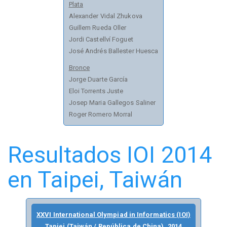
Plata
Alexander Vidal Zhukova
Guillem Rueda Oller
Jordi Castellví Foguet
José Andrés Ballester Huesca
Bronce
Jorge Duarte García
Eloi Torrents Juste
Josep Maria Gallegos Saliner
Roger Romero Morral
Resultados IOI 2014
en Taipei, Taiwán
XXVI International Olympiad in Informatics (IOI)
Tapiei (Taiwán / República de China), 2014